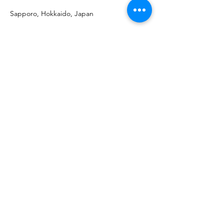
Sapporo, Hokkaido, Japan
09087060739
©2019 by YOGA Ekam Sapporo