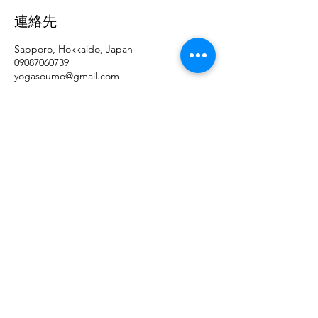
連絡先
Sapporo, Hokkaido, Japan
09087060739
yogasoumo@gmail.com
09087060739
©2019 by YOGA Ekam Sapporo