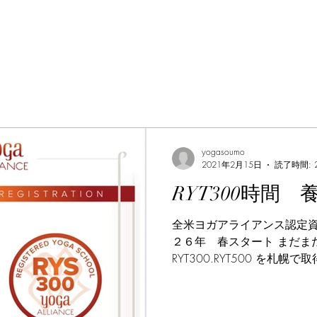
yogasoumo
2021年2月15日
読了時間: 
RYT300時間 
全米ヨガアライアンス認定資格
２６年 春スタート まだま
RYT300.RYT500 を札
RYT200とRYT300を取得
す。 『RYT300』 瞑想(ヨ
ェーダーンタ（座学） ヨガ