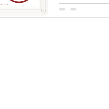
ーユルヴェーダ エアーバラ
ィス シニア・イスヨガ ベ
キッズヨガ ボランティア W
お茶・栄養学 上級アーサナ
ト 指導法 シークエンス作成
の規定により100%オンラ
外、道外、海外からも受講
在調整中 現在開講中のクラ
す。zoomを使用しますので
設備の準備をお願い致します
いかたや新しい道を切り開
してます！ 北海道