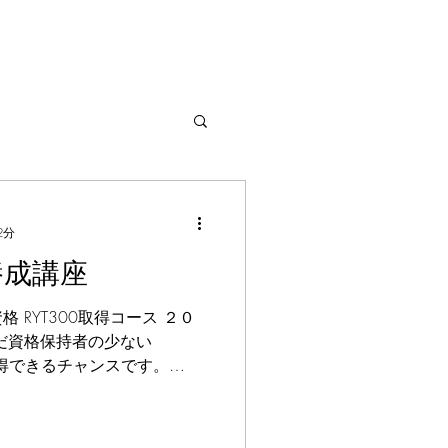
2分
養成講座
 RYT300取得コース ２０
だ資格保持者の少ない
幌で取得できるチャンスです。
することで、RYT500となりま
ガニドラ他) アーサナ解剖学 ヴ
哲学 リストラティブヨガ ア