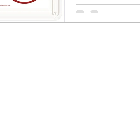
ーユルヴェーダ エアーバラ
ィス シニア・イスヨガ ベ
キッズヨガ ボランティア W
お茶・栄養学 上級アーサナ
ト 指導法 シークエンス作成
の規定により100%オンラ
外、道外、海外からも受講
在調整中 現在開講中のクラ
す。zoomを使用しますので
設備の準備をお願い致します
いかたや新しい道を切り開
してます！ 北海道