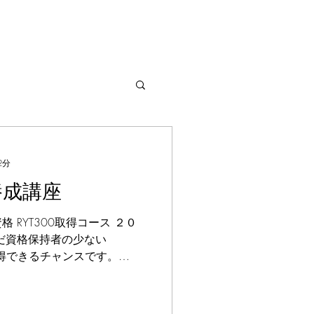
2分
養成講座
 RYT300取得コース ２０
だ資格保持者の少ない
幌で取得できるチャンスです。
することで、RYT500となりま
ガニドラ他) アーサナ解剖学 ヴ
哲学 リストラティブヨガ ア