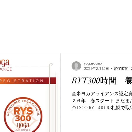
yogasoumo
2021年2月15日
読了時間: 
RYT300時間 
全米ヨガアライアンス認定資格
２６年 春スタート まだま
RYT300.RYT500 を札
RYT200とRYT300を取得
す。 『RYT300』 瞑想(ヨ
ェーダーンタ（座学） ヨガ